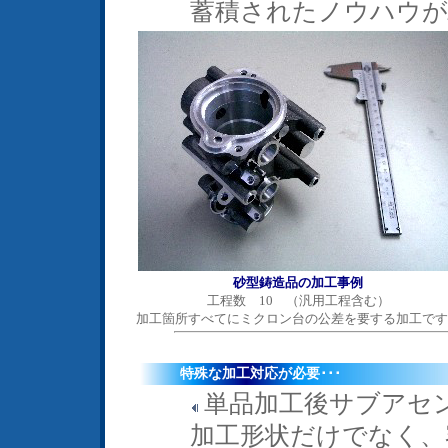
蓄積されたノウハウが
砂型鋳造品の加工事例
工程数 10 （汎用工程含む）
加工箇所すべてにミクロン台の公差を要する加工です
特殊な加工対応が必要･･･
単品加工後サブアセ
加工形状だけでなく、