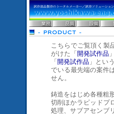
こちらでご覧頂く製
がけた「
開発試作品
「
開発試作品
」とい
でいる最先端の案件
せん。
鋳造をはじめ各種粗
切削ほかラピッドプ
処理、サブアセンブ