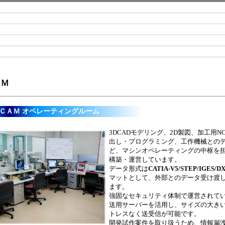
ＡＭ
/ＣＡＭ オペレーティングルーム
3DCADモデリング、2D製図、加工用N
出し・プログラミング、工作機械との
ど、マシンオペレーティングの中枢を
構築・運営しています。
データ形式は
CATIA-V5/STEP/IGES/D
マットとして、外部とのデータ受け渡
ます。
強固なセキュリティ体制で運営されて
送用サーバーを活用し、サイズの大き
トレスなく送受信が可能です。
開発試作案件を取り扱うため、情報漏