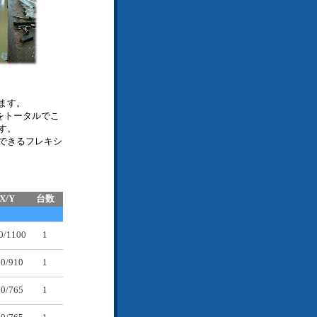
ます。
をトータルでこ
す。
できるフレキシ
X/Y
台数
0/1100
1
10/910
1
30/765
1