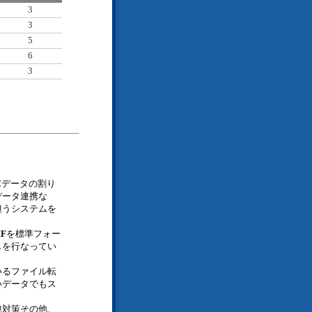
3
3
5
6
3
Cデータの割り
データ連携な
担うシステムを
XF
を標準フォー
しを行なってい
いるファイル転
いデータでもス
洩対策その他、