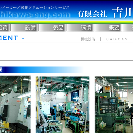
機械設備
┃
ＣＡＤ/ＣＡＭ
場