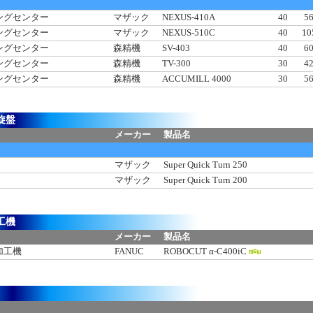
ングセンター
マザック
NEXUS-410A
40
5
ングセンター
マザック
NEXUS-510C
40
10
ングセンター
森精機
SV-403
40
6
ングセンター
森精機
TV-300
30
4
ングセンター
森精機
ACCUMILL 4000
30
5
旋盤
メーカー
製品名
マザック
Super Quick Turn 250
マザック
Super Quick Turn 200
工機
メーカー
製品名
加工機
FANUC
ROBOCUT α-C400iC