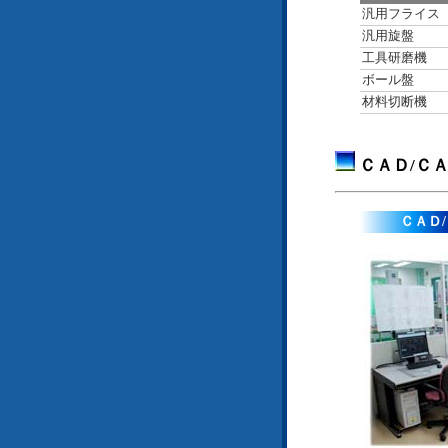
汎用フライス
汎用旋盤
工具研磨機
ボール盤
材料切断機
ＣＡＤ/Ｃ
ＣＡＤ