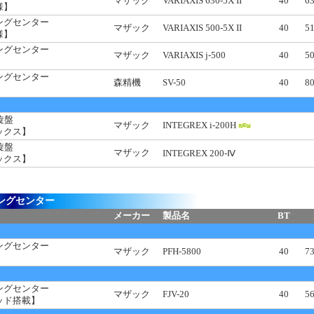
マザック
VARIAXIS 630-5X II
40
6
様】
ングセンター
マザック
VARIAXIS 500-5X II
40
5
様】
ングセンター
マザック
VARIAXIS j-500
40
5
ングセンター
森精機
SV-50
40
8
旋盤
マザック
INTEGREX i-200H
ックス】
旋盤
マザック
INTEGREX 200-Ⅳ
ックス】
ングセンター
メーカー
製品名
BT
ングセンター
マザック
PFH-5800
40
7
ングセンター
マザック
FJV-20
40
5
ッド搭載】