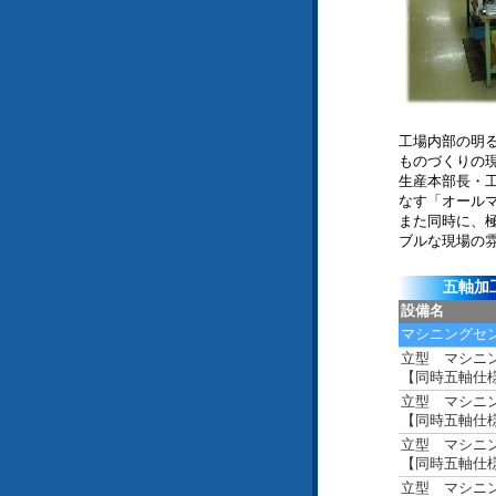
工場内部の明
ものづくりの
生産本部長・工
なす「オール
また同時に、
ブルな現場の
五軸加
設備名
マシニングセ
立型 マシニ
【同時五軸仕
立型 マシニ
【同時五軸仕
立型 マシニ
【同時五軸仕
立型 マシニ