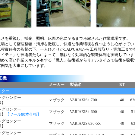
るさを重視し、採光、照明、床面の色に至るまで考慮された作業現場です。
現場として整理整頓・清掃を徹底し、快適な作業環境を保つように心がけてい
程責任者の監督の下、一人ひとりがCAD/CAMから工程段取り・実加工まで
マイティ」な技術者たちによって、無駄なく効率的な製造体制を実現していま
極めて高い作業スキルを有する「職人」技術者からリアルタイムで技術を吸収
雰囲気を大事にしています。
工機
メーカー
製品名
BT
ンター
ングセンター
マザック
VARIAXIS i-700
40
63
様】
ングセンター
マザック
VARIAXIS i-600
40
5
様】
【ツール80本仕様】
ングセンター
マザック
VARIAXIS 630-5X
40
6
様】
ングセンター