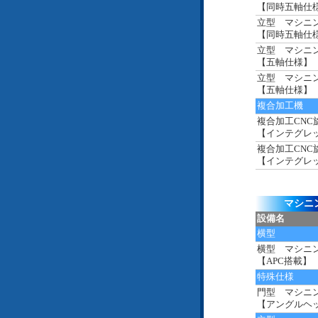
【同時五軸仕
立型 マシニ
【同時五軸仕
立型 マシニ
【五軸仕様】
立型 マシニ
【五軸仕様】
複合加工機
複合加工CNC
【インテグレ
複合加工CNC
【インテグレ
マシニ
設備名
横型
横型 マシニ
【APC搭載】
特殊仕様
門型 マシニ
【アングルヘ